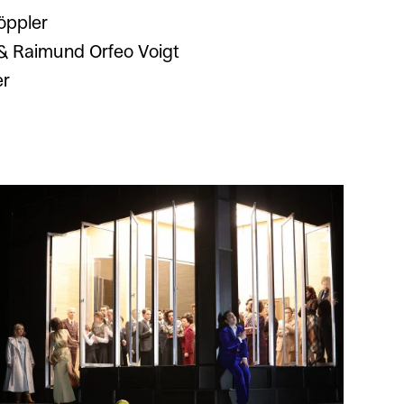
öppler
h & Raimund Orfeo Voigt
er