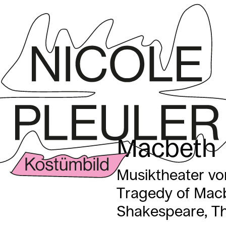
Macbeth
Musiktheater vo
Tragedy of Macb
Shakespeare, T