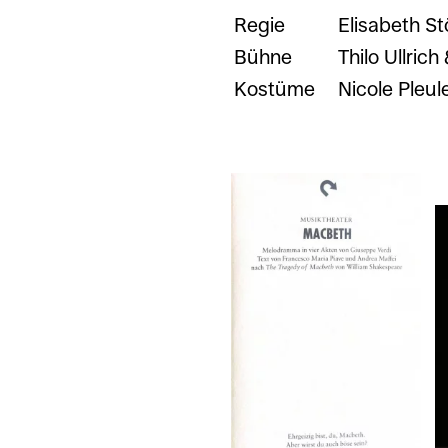
Regie
Elisabeth St
Bühne
Thilo Ullric
Kostüme
Nicole Pleul