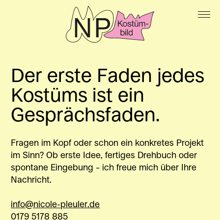
Arbeiten
Archiv
Über mich
Der erste Faden jedes
Kontakt
Kostüms ist ein
Impressum & Datenschutz
Gesprächs­faden.
Fragen im Kopf oder schon ein konkretes Projekt
im Sinn? Ob erste Idee, fertiges Drehbuch oder
spontane Eingebung – ich freue mich über Ihre
Nachricht.
info@nicole-pleuler.de
0179 5178 885