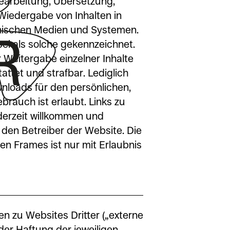
Bearbeitung, Übersetzung,
Wiedergabe von Inhalten in
nischen Medien und Systemen.
bei als solche gekennzeichnet.
r Weitergabe einzelner Inhalte
attet und strafbar. Lediglich
nloads für den persönlichen,
brauch ist erlaubt. Links zu
derzeit willkommen und
den Betreiber der Website. Die
en Frames ist nur mit Erlaubnis
n zu Websites Dritter („externe
der Haftung der jeweiligen