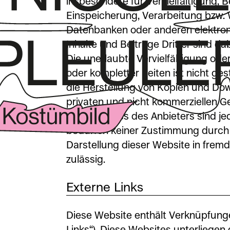
insbesondere für Vervielfältigung, 
Einspeicherung, Verarbeitung bzw. 
Datenbanken oder anderen elektro
Inhalte und Beiträge Dritter sind da
Die unerlaubte Vervielfältigung ode
oder kompletter Seiten ist nicht gest
die Herstellung von Kopien und Dow
privaten und nicht kommerziellen Ge
den Websites des Anbieters sind je
bedürfen keiner Zustimmung durch 
Darstellung dieser Website in fremd
zulässig.
Externe Links
Diese Website enthält Verknüpfunge
Links“). Diese Websites unterliegen 