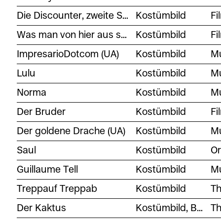
Die Discounter, zweite Staffel
Kostümbild
Fi
Was man von hier aus sehen kann
Kostümbild
Fi
ImpresarioDotcom (UA)
Kostümbild
Mu
Lulu
Kostümbild
Mu
Norma
Kostümbild
Mu
Der Bruder
Kostümbild
Fi
Der goldene Drache (UA)
Kostümbild
Mu
Saul
Kostümbild
Or
Guillaume Tell
Kostümbild
Mu
Treppauf Treppab
Kostümbild
Th
Der Kaktus
Kostümbild, Bühnenbild
Th