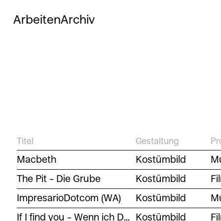
Arbeiten
Archiv
Titel
Gestaltung
Pr
Macbeth
Kostümbild
Mu
The Pit – Die Grube
Kostümbild
Fi
ImpresarioDotcom (WA)
Kostümbild
Mu
If I find you – Wenn ich Dich wiederfinde
Kostümbild
Fi