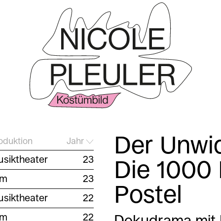
Der Unwid
oduktion
Jahr
siktheater
23
Die 1000 
lm
23
Postel
siktheater
22
lm
22
Dokudrama mit