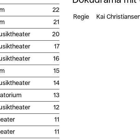
lm
22
Regie
Kai Christianse
lm
21
siktheater
20
siktheater
17
siktheater
16
lm
15
siktheater
14
atorium
13
siktheater
12
eater
11
eater
11